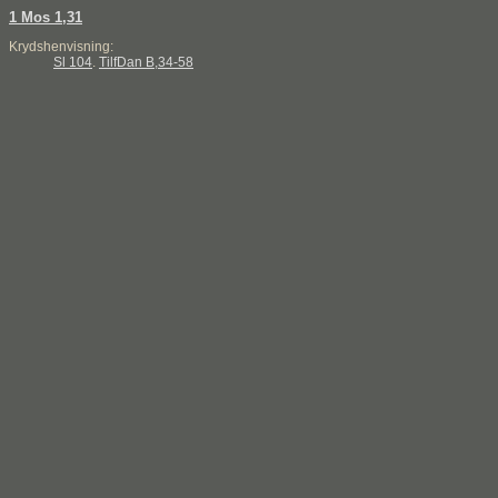
1 Mos 1,31
Krydshenvisning:
Sl 104
.
TilfDan B,34-58