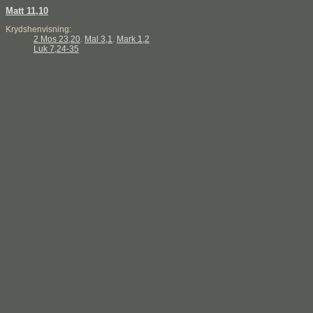
Matt 11,10
Krydshenvisning:
2 Mos 23,20
.
Mal 3,1
.
Mark 1,2
Luk 7,24-35