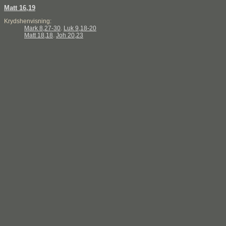
Matt 16,19
Krydshenvisning:
Mark 8,27-30
.
Luk 9,18-20
Matt 18,18
.
Joh 20,23