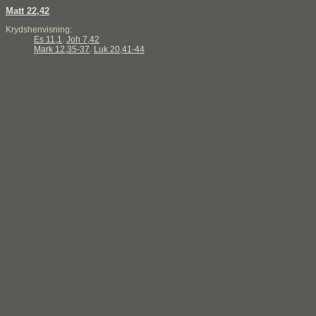
Matt 22,42
Krydshenvisning:
Es 11,1
.
Joh 7,42
Mark 12,35-37
.
Luk 20,41-44