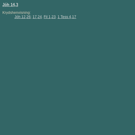
Jóh 14,3
Krydshenvisning:
Jóh 12,26
;
17,24
.
Fil 1,23
.
1 Tess 4,17